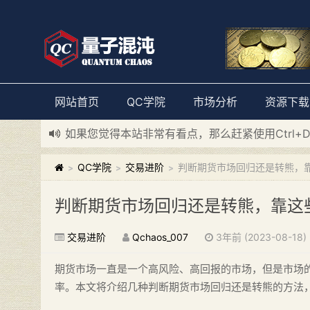
网站首页
QC学院
市场分析
资源下载
如果您觉得本站非常有看点，那么赶紧使用Ctrl+
新添加量子混沌系统板块，欢迎大家访问！
---“
QC学院
交易进阶
判断期货市场回归还是转熊，
>
>
>
判断期货市场回归还是转熊，靠这
交易进阶
Qchaos_007
3年前 (2023-08-18)
期货市场一直是一个高风险、高回报的市场，但是市场
率。本文将介绍几种判断期货市场回归还是转熊的方法