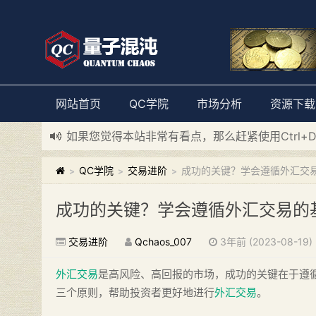
网站首页
QC学院
市场分析
资源下载
如果您觉得本站非常有看点，那么赶紧使用Ctrl+
新添加量子混沌系统板块，欢迎大家访问！
---“
QC学院
交易进阶
成功的关键？学会遵循外汇交
>
>
>
成功的关键？学会遵循外汇交易的
交易进阶
Qchaos_007
3年前 (2023-08-19)
外汇交易
是高风险、高回报的市场，成功的关键在于遵
三个原则，帮助投资者更好地进行
外汇交易
。