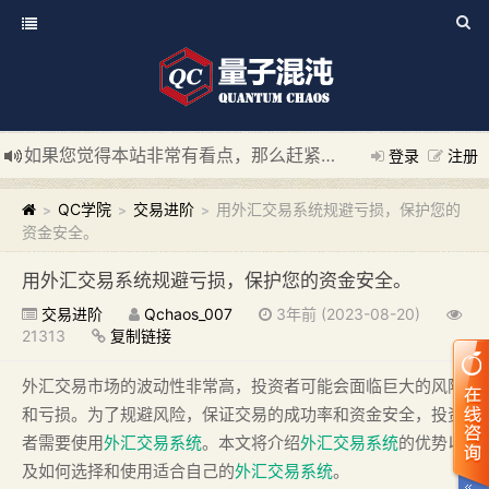
如果您觉得本站非常有看点，那么赶紧使用Ctrl+D 收藏我们吧
登录
注册
新添加量子混沌系统板块，欢迎大家访问！
---“量子混沌系统
QC学院
交易进阶
用外汇交易系统规避亏损，保护您的
>
>
>
资金安全。
用外汇交易系统规避亏损，保护您的资金安全。
交易进阶
Qchaos_007
3年前 (2023-08-20)
21313
复制链接
外汇交易市场的波动性非常高，投资者可能会面临巨大的风险
和亏损。为了规避风险，保证交易的成功率和资金安全，投资
者需要使用
外汇交易系统
。本文将介绍
外汇交易系统
的优势以
及如何选择和使用适合自己的
外汇交易系统
。