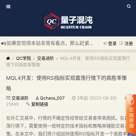
如果您觉得本站非常有看点，那么赶紧使用Ctrl+D 收藏我们吧
登录
注册
新添加量子混沌系统板块，欢迎大家访问！
---“量子混沌系统
QC学院
交易进阶
MQL4开发：使用RSI指标实现震荡行
>
>
>
情下的高胜率策略
MQL4开发：使用RSI指标实现震荡行情下的高胜率策
略
交易进阶
Qchaos_007
3年前 (2023-08-20)
21849
复制链接
在外汇交易中，行情的不确定性经常给交易者带来困扰。在震
荡行情下，需要使用一些特定的技术指标和策略来辅助交易决
策。在本文中，我们将介绍如何使用RSI指标开发一个高胜率