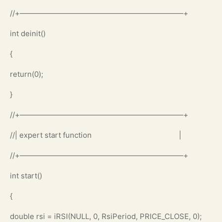
//+——————————————————————+
int deinit()
{
return(0);
}
//+——————————————————————+
//| expert start function |
//+——————————————————————+
int start()
{
double rsi = iRSI(NULL, 0, RsiPeriod, PRICE_CLOSE, 0);