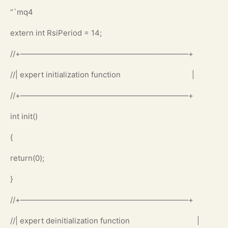
“`mq4
extern int RsiPeriod = 14;
//+——————————————————————+
//| expert initialization function |
//+——————————————————————+
int init()
{
return(0);
}
//+——————————————————————+
//| expert deinitialization function |