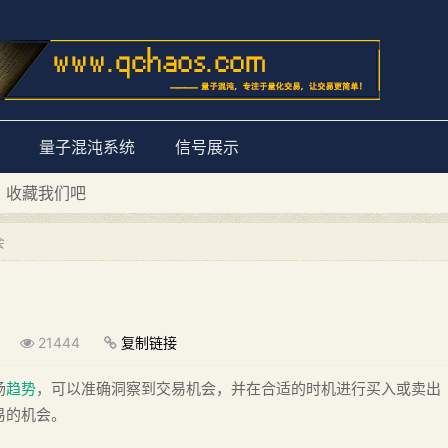
量子混沌系统
信号展示
D 收藏我们吧
量子混沌系统”
会
21444
复制链接
场
趋势
，可以准确洞察到交易机会，并在合适的时机进行买入或卖出
易的机会。