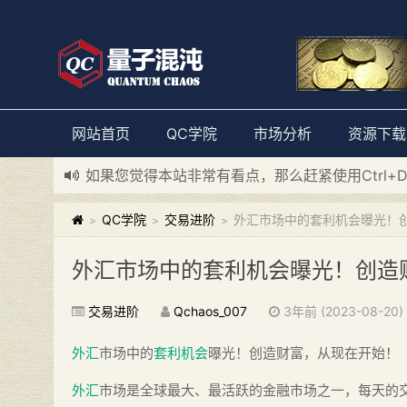
网站首页
QC学院
市场分析
资源下载
如果您觉得本站非常有看点，那么赶紧使用Ctrl+
新添加量子混沌系统板块，欢迎大家访问！
---“
QC学院
交易进阶
外汇市场中的套利机会曝光！
>
>
>
外汇市场中的套利机会曝光！创造
交易进阶
Qchaos_007
3年前 (2023-08-20)
外汇
市场中的
套利机会
曝光！创造财富，从现在开始！
外汇
市场是全球最大、最活跃的金融市场之一，每天的