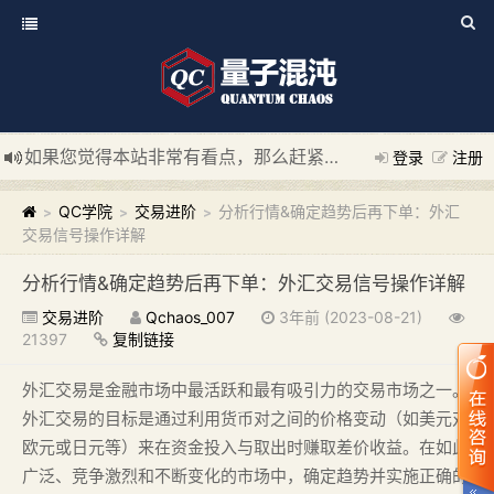
如果您觉得本站非常有看点，那么赶紧使用Ctrl+D 收藏我们吧
登录
注册
新添加量子混沌系统板块，欢迎大家访问！
---“量子混沌系统
QC学院
交易进阶
分析行情&确定趋势后再下单：外汇
>
>
>
交易信号操作详解
分析行情&确定趋势后再下单：外汇交易信号操作详解
交易进阶
Qchaos_007
3年前 (2023-08-21)
21397
复制链接
外汇交易是金融市场中最活跃和最有吸引力的交易市场之一。
外汇交易的目标是通过利用货币对之间的价格变动（如美元对
欧元或日元等）来在资金投入与取出时赚取差价收益。在如此
广泛、竞争激烈和不断变化的市场中，确定趋势并实施正确的