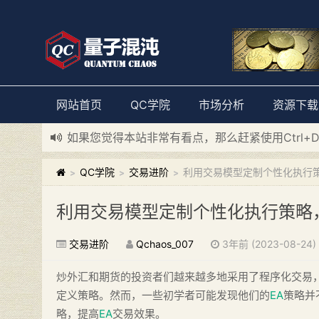
网站首页
QC学院
市场分析
资源下载
如果您觉得本站非常有看点，那么赶紧使用Ctrl+
新添加量子混沌系统板块，欢迎大家访问！
---“
QC学院
交易进阶
利用交易模型定制个性化执行策
>
>
>
利用交易模型定制个性化执行策略
交易进阶
Qchaos_007
3年前 (2023-08-24)
炒外汇和期货的投资者们越来越多地采用了程序化交易
定义策略。然而，一些初学者可能发现他们的
EA
策略并
略，提高
EA
交易效果。