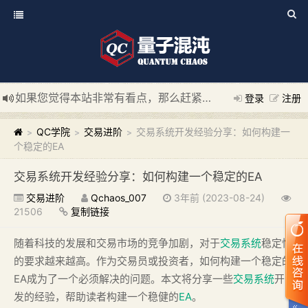
如果您觉得本站非常有看点，那么赶紧使用Ctrl+D 收藏我们吧
登录
注册
新添加量子混沌系统板块，欢迎大家访问！
---“量子混沌系统
QC学院
交易进阶
交易系统开发经验分享：如何构建一
>
>
>
个稳定的EA
交易系统开发经验分享：如何构建一个稳定的EA
交易进阶
Qchaos_007
3年前 (2023-08-24)
21506
复制链接
随着科技的发展和交易市场的竞争加剧，对于
交易系统
稳定性
的要求越来越高。作为交易员或投资者，如何构建一个稳定的
EA成为了一个必须解决的问题。本文将分享一些
交易系统
开
发的经验，帮助读者构建一个稳健的
EA
。