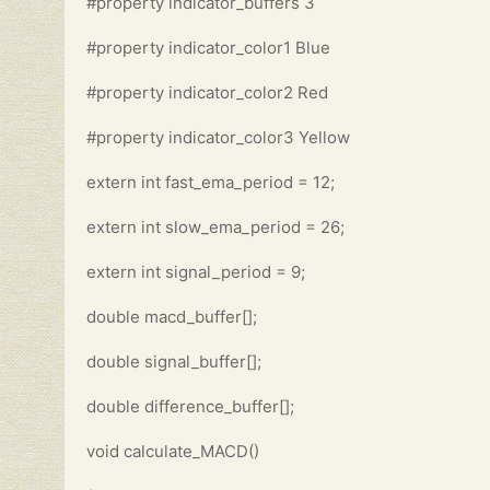
#property indicator_buffers 3
#property indicator_color1 Blue
#property indicator_color2 Red
#property indicator_color3 Yellow
extern int fast_ema_period = 12;
extern int slow_ema_period = 26;
extern int signal_period = 9;
double macd_buffer[];
double signal_buffer[];
double difference_buffer[];
void calculate_MACD()