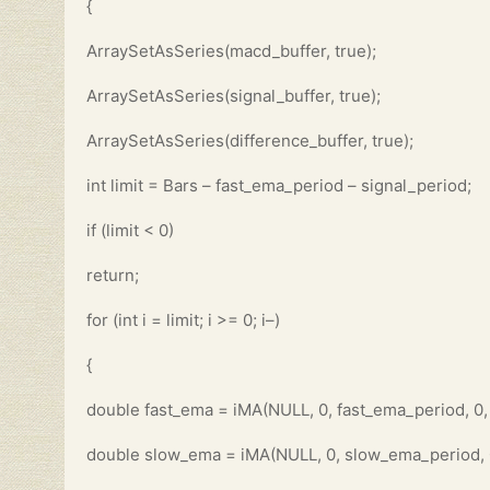
{
ArraySetAsSeries(macd_buffer, true);
ArraySetAsSeries(signal_buffer, true);
ArraySetAsSeries(difference_buffer, true);
int limit = Bars – fast_ema_period – signal_period;
if (limit < 0)
return;
for (int i = limit; i >= 0; i–)
{
double fast_ema = iMA(NULL, 0, fast_ema_period, 
double slow_ema = iMA(NULL, 0, slow_ema_period,