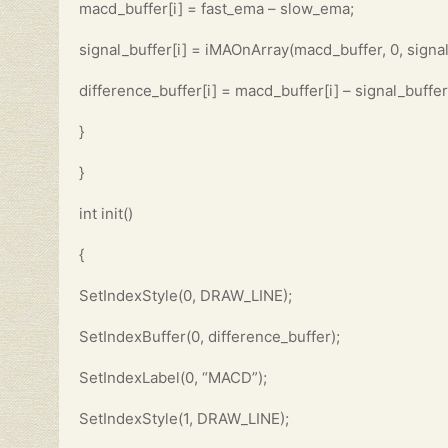
macd_buffer[i] = fast_ema – slow_ema;
signal_buffer[i] = iMAOnArray(macd_buffer, 0, signa
difference_buffer[i] = macd_buffer[i] – signal_buffer[
}
}
int init()
{
SetIndexStyle(0, DRAW_LINE);
SetIndexBuffer(0, difference_buffer);
SetIndexLabel(0, “MACD”);
SetIndexStyle(1, DRAW_LINE);