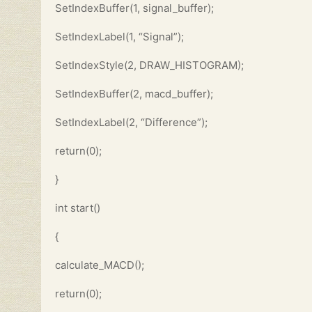
SetIndexBuffer(1, signal_buffer);
SetIndexLabel(1, “Signal”);
SetIndexStyle(2, DRAW_HISTOGRAM);
SetIndexBuffer(2, macd_buffer);
SetIndexLabel(2, “Difference”);
return(0);
}
int start()
{
calculate_MACD();
return(0);