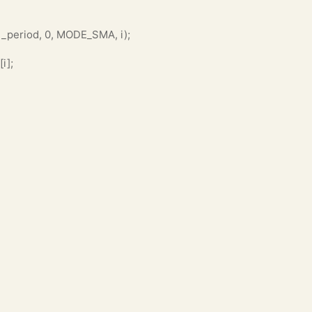
l_period, 0, MODE_SMA, i);
i];