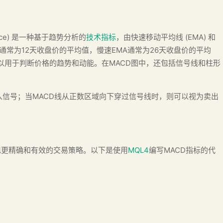
ergence) 是一种基于趋势分析的
技术指标
，由快速移动平均线 (EMA) 和
MA通常为12天收盘价的平均值，慢速EMA通常为26天收盘价的平均
可以用于判断价格的趋势和动能。在MACD图中，还包括信号线和柱形
入信号；当MACD线从正数区域向下穿过信号线时，则可以视为卖出
现更精确和有效的交易策略。以下是使用
MQL4
编写MACD指标的代