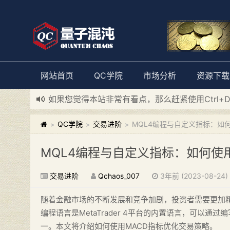
网站首页
QC学院
市场分析
资源下载
新添加量子混沌系统板块，欢迎大家访问！
---“
如果您觉得本站非常有看点，那么赶紧使用Ctrl+
QC学院
交易进阶
MQL4编程与自定义指标：如
>
>
>
MQL4编程与自定义指标：如何使
交易进阶
Qchaos_007
3年前 (2023-08-24)
随着金融市场的不断发展和竞争加剧，投资者需要更加
编程语言是MetaTrader 4平台的内置语言，可以
一。本文将介绍如何使用MACD指标优化交易策略。