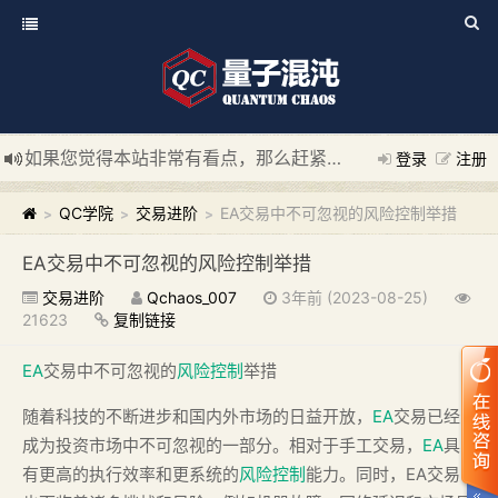
如果您觉得本站非常有看点，那么赶紧使用Ctrl+D 收藏我们吧
登录
注册
新添加量子混沌系统板块，欢迎大家访问！
---“量子混沌系统
QC学院
交易进阶
EA交易中不可忽视的风险控制举措
>
>
>
EA交易中不可忽视的风险控制举措
交易进阶
Qchaos_007
3年前 (2023-08-25)
21623
复制链接
EA
交易中不可忽视的
风险控制
举措
随着科技的不断进步和国内外市场的日益开放，
EA
交易已经
成为投资市场中不可忽视的一部分。相对于手工交易，
EA
具
有更高的执行效率和更系统的
风险控制
能力。同时，EA交易