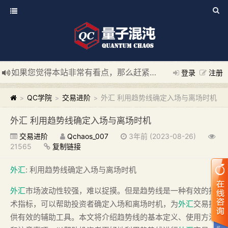
如果您觉得本站非常有看点，那么赶紧使用Ctrl+D 收藏我们吧
登录
注册
新添加量子混沌系统板块，欢迎大家访问！
---“量子混沌系统
QC学院
交易进阶
外汇 利用趋势线确定入场与离场时机
>
>
>
外汇 利用趋势线确定入场与离场时机
交易进阶
Qchaos_007
3年前 (2023-08-26)
21565
复制链接
外汇
: 利用趋势线确定入场与离场时机
外汇
市场波动性较强，难以捉摸。但是趋势线是一种有效的技
术指标，可以帮助投资者确定入场和离场时机，为
外汇
交易提
供有效的辅助工具。本文将介绍趋势线的基本定义、使用方法