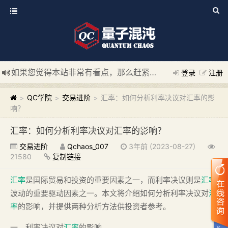
如果您觉得本站非常有看点，那么赶紧使用Ctrl+D 收藏我们吧
登录
注册
新添加量子混沌系统板块，欢迎大家访问！
---“量子混沌系统
QC学院
交易进阶
汇率：如何分析利率决议对汇率的影
>
>
>
响？
汇率：如何分析利率决议对汇率的影响？
交易进阶
Qchaos_007
3年前 (2023-08-27)
21580
复制链接
汇率
是国际贸易和投资的重要因素之一，而利率决议则是
汇率
波动的重要驱动因素之一。本文将介绍如何分析利率决议对
汇
率
的影响，并提供两种分析方法供投资者参考。
一、利率决议对
汇率
的影响