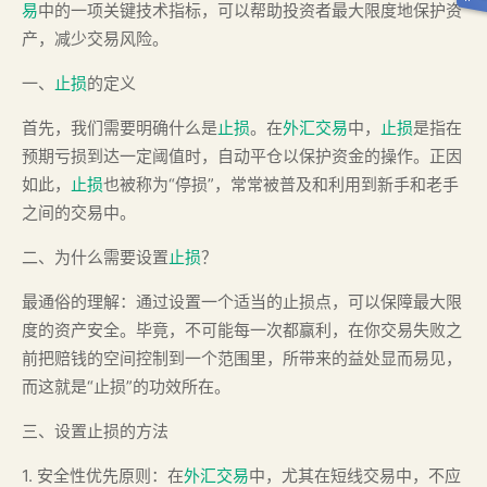
易
中的一项关键技术指标，可以帮助投资者最大限度地保护资
产，减少交易风险。
一、
止损
的定义
首先，我们需要明确什么是
止损
。在
外汇交易
中，
止损
是指在
预期亏损到达一定阈值时，自动平仓以保护资金的操作。正因
如此，
止损
也被称为“停损”，常常被普及和利用到新手和老手
之间的交易中。
二、为什么需要设置
止损
？
最通俗的理解：通过设置一个适当的止损点，可以保障最大限
度的资产安全。毕竟，不可能每一次都赢利，在你交易失败之
前把赔钱的空间控制到一个范围里，所带来的益处显而易见，
而这就是“止损”的功效所在。
三、设置止损的方法
1. 安全性优先原则：在
外汇交易
中，尤其在短线交易中，不应