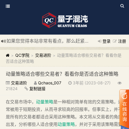
如果您觉得本站非常有看点，那么赶紧使用Ctrl+D 收藏我们吧
登录
注册
新添加量子混沌系统板块，欢迎大家访问！
---“量子混沌系统
QC学院
交易进阶
动量策略适合哪些交易者？看看你是
>
>
>
否适合这种策略
动量策略适合哪些交易者？看看你是否适合这种策略
交易进阶
Qchaos_007
3年前 (2023-08-27)
21824
复制链接
在交易市场中，
动量策略
是一种相对简单有效的交易策略，通
常被用于短期投资，从而寻求较高的回报率。但事实上，并不
是所有的交易者都适合采用这种策略。本文将从交易者的角度
出发，分析哪些人适合使用
动量策略
，并对于采用该策略需要