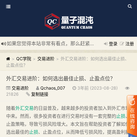
如果您觉得本站非常有看点，那么赶紧使用Ctrl+D 收藏我们吧
登录
注册
新添加量子混沌系统板块，欢迎大家访问！
---“量子混沌系统
QC学院
交易进阶
外汇交易进阶：如何选出最佳止损、
>
>
>
止盈点位？
外汇交易进阶：如何选出最佳止损、止盈点位？
交易进阶
Qchaos_007
3年前 (2023-08-28)
21826
复制链接
随着
外汇交易
的日益普及，越来越多的投资者加入到外汇市场
中来。然而，很多投资者在进行交易时没有一套完整的
止损
、
止盈策略，导致亏损风险增大。本文旨在帮助投资者了解如何
选出最佳的
止损
、止盈点位，从而降低亏损风险，提高盈利能