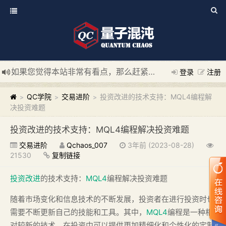
如果您觉得本站非常有看点，那么赶紧使用Ctrl+D 收藏我们吧
登录
注册
新添加量子混沌系统板块，欢迎大家访问！
---“量子混沌系统
QC学院
交易进阶
投资改进的技术支持：MQL4编程解
>
>
>
决投资难题
投资改进的技术支持：MQL4编程解决投资难题
交易进阶
Qchaos_007
3年前 (2023-08-28)
21530
复制链接
投资改进
的技术支持：
MQL4
编程解决投资难题
随着市场变化和信息技术的不断发展，投资者在进行投资时也
需要不断更新自己的技能和工具。其中，
MQL4
编程是一种相
对较新的技术，在投资中可以提供更加精细化和个性化的定制