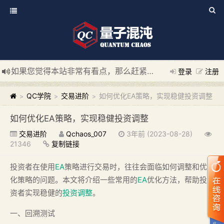
如果您觉得本站非常有看点，那么赶紧使用Ctrl+D 收藏我们吧
登录
注册
新添加量子混沌系统板块，欢迎大家访问！
---“量子混沌系统
QC学院
交易进阶
如何优化EA策略，实现稳健投资调整
>
>
>
如何优化EA策略，实现稳健投资调整
交易进阶
Qchaos_007
3年前 (2023-08-28)
21346
复制链接
投资者在使用
EA
策略进行交易时，往往会面临如何调整和优
化策略的问题。本文将介绍一些常用的
EA
优化方法，帮助投
资者实现稳健的
投资调整
。
一、回溯测试