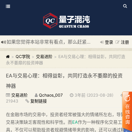
如果您觉得本站非常有看点，那么赶紧使用Ctrl+D 收藏我们吧
登录
注册
新添加量子混沌系统板块，欢迎大家访问！
---“量子混沌系统
QC学院
交易进阶
EA与交易心理：相得益彰，共同打造
>
>
>
永不萎靡的投资神器
EA与交易心理：相得益彰，共同打造永不萎靡的投资
神器
交易进阶
Qchaos_007
3年前 (2023-08-28)
21943
复制链接
在金融市场的交易中，投资者经常被强大的情绪所左右，导致
交易决策缺乏客观性和科学性。而
EA
作为一种程序化交易工
具，不仅可以帮助投资者规避情绪带来的影响，还可以通过精