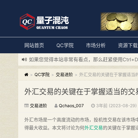
网站首页
QC学院
市场分析
资源下载
如果您觉得本站非常有看点，那么赶紧使用Ctrl+
新添加量子混沌系统板块，欢迎大家访问！
---“
QC学院
交易进阶
外汇交易的关键在于掌握适当
>
>
>
外汇交易的关键在于掌握适当的交
交易进阶
Qchaos_007
3年前 (2023-08-29)
外汇市场是一个高度流动的市场，投机性交易在该市场
得最大收益。本文将讨论为何
外汇交易
的关键在于掌握