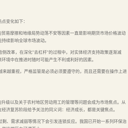
热点变化如下：
间的贸易摩擦和地缘局势动荡不安等因素一直是影响期货市场价格波动
能持续影响全球市场波动。
给侧改革，在深化“去杠杆”的过程中，对实体经济支持政策逐渐减
策环境中在推进时随时可能产生不利或利好的因素。
理越来越重视，严格监管是必须必须要遵守的，而且还需要在操作上进
度的升级以及关于农村地区劳动用工的管理等问题会成为市场焦点。从
在经济复苏阶段给予关注的同义词：经济成长，都是关键焦点。
能过剩、需求减弱等情况下会引发连锁反应。我国已开始一系列环保治