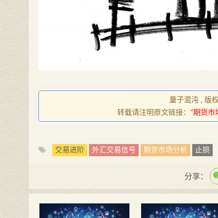
量子混沌 , 版
转载请注明原文链接：
“期货市
交易进阶
外汇交易信号
期货市场分析
止损
分享：