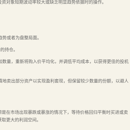
投资对象短期波动率较大或缺乏明显趋势依据时的操作。
跌趋势或者为盘整局面。
1的持仓。
增加数量，重新将购入价平均化，并调低平均成本，以获得更佳的投机
谨慎地卖出部分资产以实现盈利套现，但保留较少数量的份额，以避人
想是在市场出现暴跌或暴涨的情况下，等待价格回归平衡时买进或卖
获取更大的利润空间。