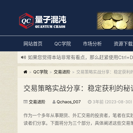
网站首页
QC学院
市场分析
资源下载
如果您觉得本站非常有看点，那么赶紧使用Ctrl+
新添加量子混沌系统板块，欢迎大家访问！
---“
QC学院
交易进阶
交易策略实战分享：稳定获利
>
>
>
交易策略实战分享：稳定获利的秘
交易进阶
Qchaos_007
3年前 (2023-08-30)
作为一个多年从事期货、外汇交易的投资者，笔者在实
读者们分享。下面将分为三个部分，具体阐述这些交易