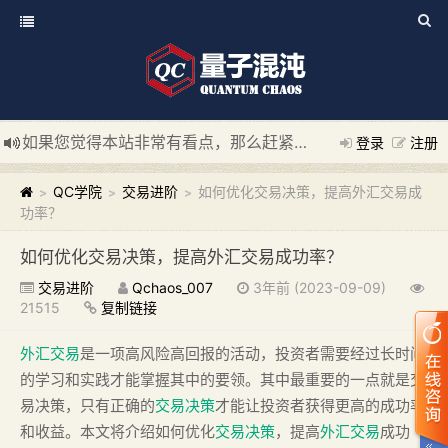
如果您觉得本站非常有看点，那么赶紧使用Ctrl+D 收藏我们吧
登录
注册
新添加量子混沌系统板块，欢迎大家访问！
---“量子混沌系统
QC学院
交易进阶
如何优化交易决策，提高外汇交易成
>
>
>
功率？
如何优化交易决策，提高外汇交易成功率？
交易进阶
Qchaos_007
3年前 (2023-09-09)
21515
复制链接
外汇交易
是一项高风险高回报的活动，投资者需要经过长时间
的学习和实践才能掌握其中的要领。其中最重要的一点就是交
易决策，只有正确的
交易决策
才能让投资者获得更高的成功率
和收益。本文将介绍如何优化
交易决策
，提高
外汇交易
成功