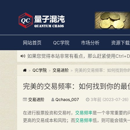
网站首页
QC学院
市场分析
资源下载
如果您觉得本站非常有看点，那么赶紧使用Ctrl+
新添加量子混沌系统板块，欢迎大家访问！
---“
QC学院
交易进阶
完美的交易频率：如何找到你
>
>
>
完美的交易频率：如何找到你的最
交易进阶
Qchaos_007
3年前 (2023-07-26)
在进行股票投资和交易时，
交易频率
是一个非常重要的
更高的交易成本和风险；而
交易频率
低，则可能会错失