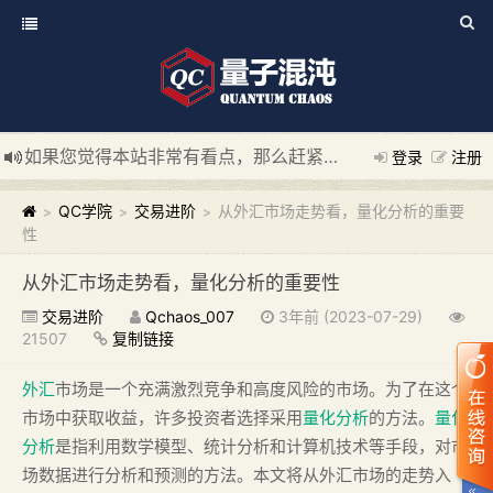
如果您觉得本站非常有看点，那么赶紧使用Ctrl+D 收藏我们吧
登录
注册
新添加量子混沌系统板块，欢迎大家访问！
---“量子混沌系统
QC学院
交易进阶
从外汇市场走势看，量化分析的重要
>
>
>
性
从外汇市场走势看，量化分析的重要性
交易进阶
Qchaos_007
3年前 (2023-07-29)
21507
复制链接
外汇
市场是一个充满激烈竞争和高度风险的市场。为了在这个
市场中获取收益，许多投资者选择采用
量化分析
的方法。
量化
分析
是指利用数学模型、统计分析和计算机技术等手段，对市
场数据进行分析和预测的方法。本文将从外汇市场的走势入