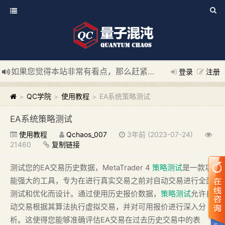
如果您觉得本站非常有看点，那么赶紧使用Ctrl+D 收藏我们吧
登录
注册
新添加量子混沌系统板块，欢迎大家访问！
---“量子混沌系统
QC学院
使用教程
EA系统策略测试
>
>
>
EA系统策略测试
使用教程
Qchaos_007
3年前 (2023-07-24)
21460
复制链接
测试您的EA交易历史数据，MetaTrader 4
策略测试
是一款功
能强大的工具，专为在进行真实交易之前对自动交易进行全面
测试和优化而设计。通过使用历史报价数据，
策略测试
允许自
动交易根据其算法执行虚拟交易，并对可用报价进行深入分
析。这使得您能够准确评估EA交易在过去历史交易中的表