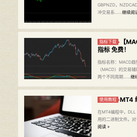
GBPNZD，NZDC
冲交易系……
继续阅读
【MA
指标下载
指标 免费！
指标名称：MACD趋势
（MACD）的交易
两个不同周期……
继
MT4
使用教程
在MT4编程中，DLL（
用的二进制文件。对于M
阅读 »