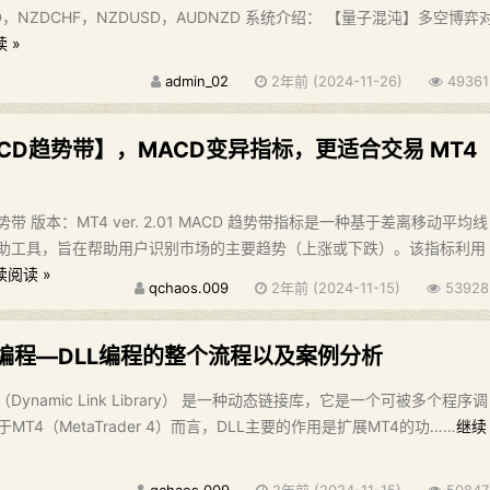
AD，NZDCHF，NZDUSD，AUDNZD 系统介绍： 【量子混沌】多空博弈
 »
admin_02
2年前 (2024-11-26)
49361
CD趋势带】，MACD变异指标，更适合交易 MT4
带 版本：MT4 ver. 2.01 MACD 趋势带指标是一种基于差离移动平均线
辅助工具，旨在帮助用户识别市场的主要趋势（上涨或下跌）。该指标利用
续阅读 »
qchaos.009
2年前 (2024-11-15)
53928
 编程—DLL编程的整个流程以及案例分析
Dynamic Link Library） 是一种动态链接库，它是一个可被多个程序调
T4（MetaTrader 4）而言，DLL主要的作用是扩展MT4的功……
继续