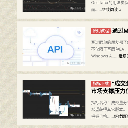
Oscillator
而……
继续阅读 »
通过M
使用教程
写过跟单的朋友都了解
不仅限于写跟单EA，
Windows A……
继续
“成
指标下载
市场支撑压力位
指标名称：成交量分布指
希望获得其它版本。 
把握价格……
继续阅读